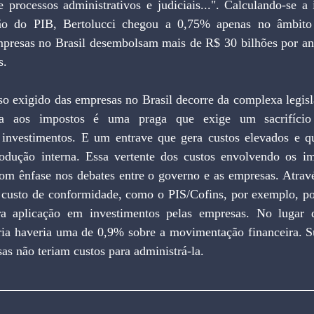
e processos administrativos e judiciais...". Calculando-se a 
ão do PIB, Bertolucci chegou a 0,75% apenas no âmbito 
empresas no Brasil desembolsam mais de R$ 30 bilhões por ano
s.
o exigido das empresas no Brasil decorre da complexa legisla
ada aos impostos é uma praga que exige um sacrifício
 investimentos. E um entrave que gera custos elevados e q
odução interna. Essa vertente dos custos envolvendo os im
om ênfase nos debates entre o governo e as empresas. Através
o custo de conformidade, como o PIS/Cofins, por exemplo, po
ara aplicação em investimentos pelas empresas. No lugar 
ória haveria uma de 0,9% sobre a movimentação financeira. Su
as não teriam custos para administrá-la.