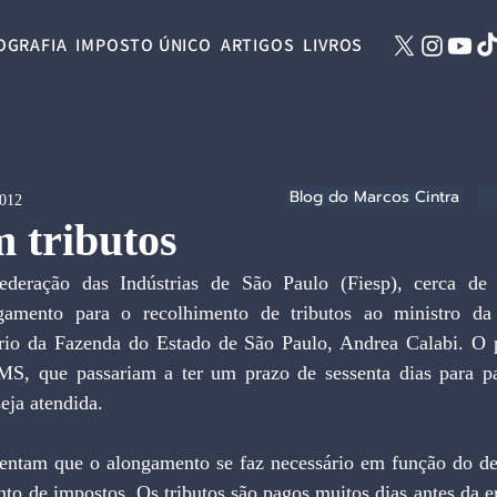
OGRAFIA
IMPOSTO ÚNICO
ARTIGOS
LIVROS
Blog do Marcos Cintra
2012
 tributos
eração das Indústrias de São Paulo (Fiesp), cerca de 4
gamento para o recolhimento de tributos ao ministro da
rio da Fazenda do Estado de São Paulo, Andrea Calabi. O 
MS, que passariam a ter um prazo de sessenta dias para p
eja atendida.
ntam que o alongamento se faz necessário em função do de
nto de impostos. Os tributos são pagos muitos dias antes da e