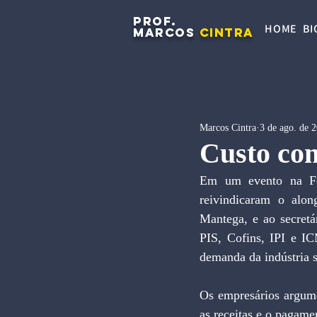
PROF.
HOME
BI
MARCOS
CINTRA
Marcos Cintra
3 de ago. de 
Custo com
Em um evento na Fed
reivindicaram o alon
Mantega, e ao secretá
PIS, Cofins, IPI e IC
demanda da indústria s
Os empresários argume
as receitas e o pagame