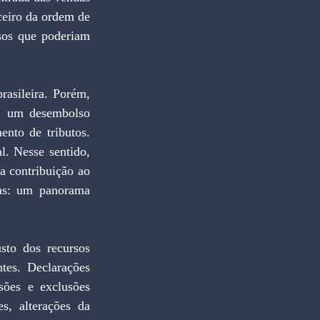
eiro da ordem de 
sos que poderiam 
asileira. Porém, 
E um desembolso 
nto de tributos. 
. Nesse sentido, 
 contribuição ao 
ias: um panorama 
to dos recursos 
tes. Declarações 
sões e exclusões 
s, alterações da 