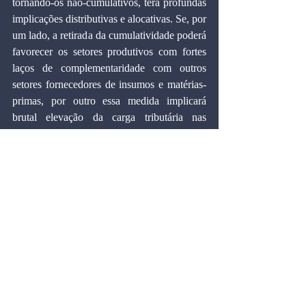
tornando-os não-cumulativos, terá profundas 
implicações distributivas e alocativas. Se, por 
um lado, a retirada da cumulatividade poderá 
favorecer os setores produtivos com fortes 
laços de complementaridade com outros 
setores fornecedores de insumos e matérias-
primas, por outro essa medida implicará 
brutal elevação da carga tributária nas 
atividades do setor terciário, no qual a 
compra de insumos representa pequena 
parcela do faturamento bruto. Os impactos 
desestabilizadores dessas medidas são 
evidentes.
  A discriminação contra os prestadores de 
serviços é explícita, como pode ser 
verificado em uma declaração, dada a um 
jornal, de um alto dirigente da CNI 
(Confederação Nacional na Indústria) ao 