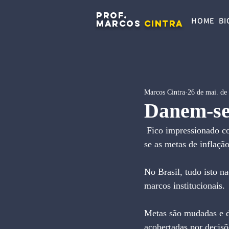
PROF.
HOME
BI
MARCOS
CINTRA
Marcos Cintra
26 de mai. de
Danem-se 
 Fico impressionado co
se as metas de inflaçã
No Brasil, tudo isto n
marcos institucionais.
Metas são mudadas e d
acobertadas por decisõ