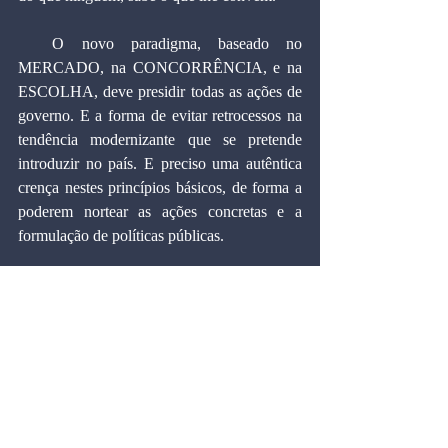
  O novo paradigma, baseado no 
MERCADO, na CONCORRÊNCIA, e na 
ESCOLHA, deve presidir todas as ações de 
governo. E a forma de evitar retrocessos na 
tendência modernizante que se pretende 
introduzir no país. E preciso uma autêntica 
crença nestes princípios básicos, de forma a 
poderem nortear as ações concretas e a 
formulação de políticas públicas.
MARCOS CINTRA CAVALCANTI DE 
ALBUQUERQUE. 45, é doutor pela 
Universidade de Harvard (EUA), professor 
da Escola de Administração de Empresas da 
Fundação Getúlio Vargas, consultor de 
economia da Folha e presidente regional do 