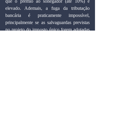
que o prêmio ao sonegador (até 10%) é 
elevado. Ademais, a fuga da tributação 
bancária é praticamente impossível, 
principalmente se as salvaguardas previstas 
no projeto do imposto único forem adotadas 
no caso das micro e pequenas empresas.
  Cumpre assinalar que o projeto do imposto 
único reúne importantes postulados 
incorporados à moderna teoria do 
desenvolvimento econômico, com a 
constatação de que a economia não se ajusta 
aos princípios neoclássicos de otimização; os 
mercados, sua organização e suas 
informações são imperfeitos; e os impostos 
devem ser instituídos com o fim precípuo de 
arrecadar recursos e não para, ao mesmo 
tempo, estabelecer a equidade e promover a 
redistribuição de renda e o crescimento 