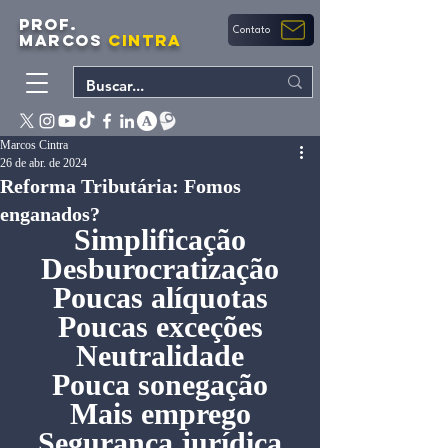
PROF.
Contato
MARCOS
CINTRA
Marcos Cintra
26 de abr. de 2024
Reforma Tributária: Fomos
enganados?
Simplificação
Desburocratização
Poucas alíquotas
Poucas exceções
Neutralidade
Pouca sonegação
Mais emprego
Segurança jurídica