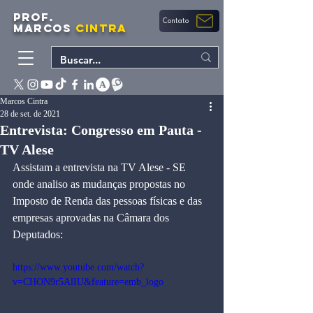
PROF.
Contato
MARCOS
CINTRA
Marcos Cintra
28 de set. de 2021
Entrevista: Congresso em Pauta -
TV Alese
Assistam a entrevista na TV Alese - SE 
onde analiso as mudanças propostas no 
Imposto de Renda das pessoas físicas e das 
empresas aprovadas na Câmara dos 
Deputados:
https://www.youtube.com/watch?
v=CHON9r5AlIU&feature=emb_logo