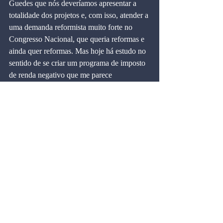
Guedes que nós deveríamos apresentar a 
totalidade dos projetos e, com isso, atender a 
uma demanda reformista muito forte no 
Congresso Nacional, que queria reformas e 
ainda quer reformas. Mas hoje há estudo no 
sentido de se criar um programa de imposto 
de renda negativo que me parece 
extremamente interessante e constava no 
plano de governo de Bolsonaro na eleição. 
É um programa conceitualmente simples, 
ainda que a operacionalização possa ser 
mais complexa. Seria uma oportunidade de 
inovarmos.
Roseann - 
E se a pessoa não quiser ou não 
tiver condições de fazer a declaração do 
imposto de renda?
Cintra - 
A experiência nossa mostrou que, 