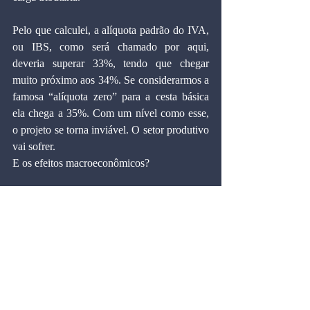
Pelo que calculei, a alíquota padrão do IVA, 
ou IBS, como será chamado por aqui, 
deveria superar 33%, tendo que chegar 
muito próximo aos 34%. Se considerarmos a 
famosa “alíquota zero” para a cesta básica 
ela chega a 35%. Com um nível como esse, 
o projeto se torna inviável. O setor produtivo 
vai sofrer. 
E os efeitos macroeconômicos?
Economistas que querem demostrar que a 
reforma tributária vai dar certo partem com 
premissas de longuíssimo prazo. 
Economistas não são bem sucessivos em 
análises de longo prazo. Lembrando que 
todo o mundo, no longo prazo, vai estar 
morto, como dizia John Maynard Keynes.