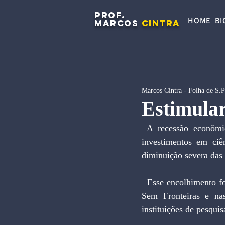
PROF.
HOME
BI
MARCOS
CINTRA
Marcos Cintra - Folha de S.
Estimular
 A recessão econômica impôs um ajuste fiscal com reflexos em diversas áreas, inclusive nos 
investimentos em ciê
diminuição severa das 
​  Esse encolhimento f
Sem Fronteiras e nas
instituições de pesquis