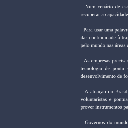
​  Num cenário de esc
recuperar a capacidad
  Para usar uma palavra de efeito, é preciso "inovar" na proposição de programas e ações que possam 
dar continuidade à tra
pelo mundo nas áreas d
  As empresas precisam contar com o apoio governamental para competirem em áreas intensivas em 
tecnologia de ponta 
desenvolvimento de fon
  A atuação do Brasil nas cadeias de ciência, tecnologia e inovação não é resultado de iniciativas 
voluntaristas e pontu
prover instrumentos pa
  Governos do mundo todo fazem isso de forma consistente, especialmente os Estados Unidos, a 