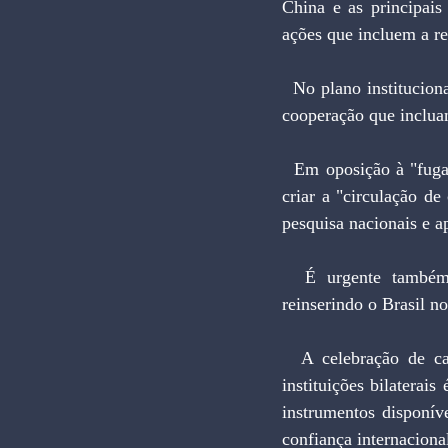
China e as principais
ações que incluem a re
  No plano institucional, os agentes governamentais precisam intensificar a celebração de acordos de 
cooperação que inclua
  Em oposição à "fuga de cérebros", que ameaça a continuidade das pesquisas no país, é necessário 
criar a "circulação de
pesquisa nacionais e a
  É urgente também estabelecer novos rumos no relacionamento financeiro com o exterior, 
reinserindo o Brasil no
  A celebração de captações com o Banco Interamericano de Desenvolvimento (BID) e outras 
instituições bilaterai
instrumentos disponív
confiança internaciona