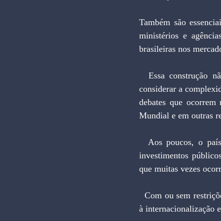
Também são essenciais
ministérios e agência
brasileiras nos mercad
  Essa construção não ocorre da noite para o dia. Para entender o tamanho do desafio, basta 
considerar a complexida
debates que ocorrem
Mundial e em outras re
  Aos poucos, o país encontra novos meios para fortalecer a sua inserção no plano global. Os 
investimentos público
que muitas vezes ocorre
  Com ou sem restrições orçamentárias, a evolução das políticas públicas e das medidas de incentivo 
à internacionalização 