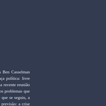
ta Ben Casselman 
 política: livre 
a recente reunião 
s problemas que 
 que se seguiu, a 
previsão: a crise 