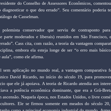
residente do Conselho de Assessores Econômicos, comentou
o diagnosticar o que deu errado”. Seu comentário poderia ter
atálogo de Casselman.
o polemista conservador que serviu de contraponto para
 parte moderados e liberais) reunidos em São Francisco, e
 errado”. Cass cita, com razão, a teoria da vantagem compara
sciplina, embora ela esteja longe de ser “o erro mais básico
 aula”, como ele afirma.
l sem aplicação no mundo real, a vantagem comparativa foi
tânico David Ricardo, no início do século 19, para promover 
cio que ele já apoiava. A teoria de Ricardo atendia aos interes
ciava a potência econômica dominante, que era a Grã-Breta
m ascensão. Naquela época, nos Estados Unidos, o livre comérc
ricultores. Ele se firmou somente em meados do século 20
tanha como a principal economia industrial do mundo. Antes d