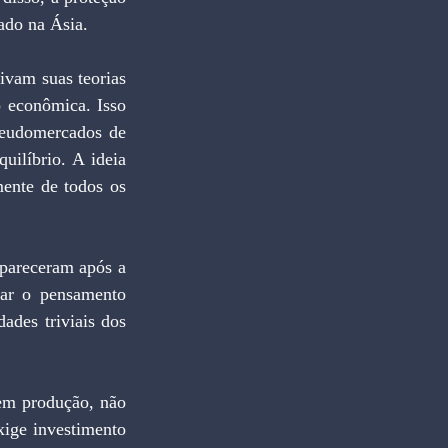
ado na Ásia.
vam suas teorias 
 econômica. Isso 
seudomercados de 
uilíbrio. A ideia 
ente de todos os 
pareceram após a 
ar o pensamento 
ades triviais dos 
em produção, não 
xige investimento 