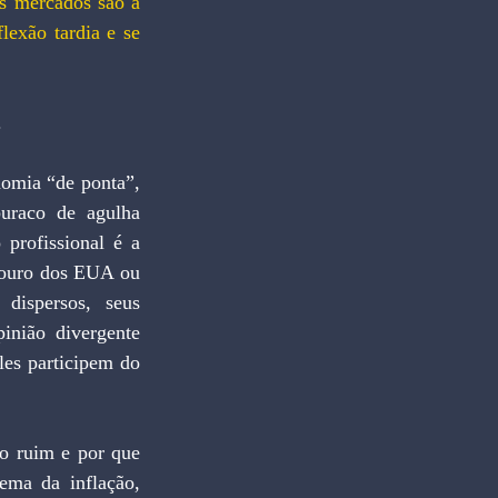
s mercados são a 
exão tardia e se 
.
omia “de ponta”, 
raco de agulha 
profissional é a 
souro dos EUA ou 
dispersos, seus 
nião divergente 
es participem do 
o ruim e por que 
ema da inflação, 