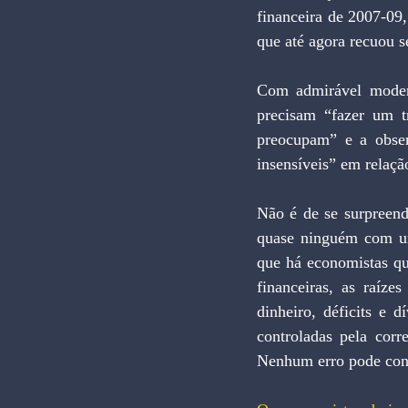
financeira de 2007-09,
que até agora recuou 
Com admirável modera
precisam “fazer um t
preocupam” e a obse
insensíveis” em relaçã
Não é de se surpreend
quase ninguém com uma
que há economistas que
financeiras, as raíze
dinheiro, déficits e 
controladas pela corr
Nenhum erro pode cons