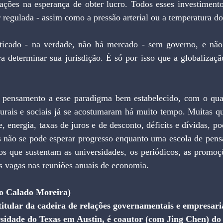
zações na esperança de obter lucro. Todos esses investimento
r regulada - assim como a pressão arterial ou a temperatura d
ticado - na verdade, não há mercado - sem governo, e não
ara determinar sua jurisdição. É só por isso que a globalizaçã
 o pensamento a esse paradigma bem estabelecido, com o qual
urais e sociais já se acostumaram há muito tempo. Muitas que
, energia, taxas de juros e de desconto, déficits e dívidas, p
 não se pode esperar progresso enquanto uma escola de pens
os que sustentam as universidades, os periódicos, as promoçõ
is vagas nas reuniões anuais de economia. 
io Calado Moreira)
itular da cadeira de relações governamentais e empresaria
sidade do Texas em Austin, é coautor (com Jing Chen) do 