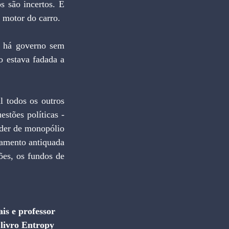
s são incertos. E 
o motor do carro.
 há governo sem 
o estava fadada a 
 todos os outros 
stões políticas - 
oder de monopólio 
amento antiquada 
es, os fundos de 
is e professor 
livro Entropy 