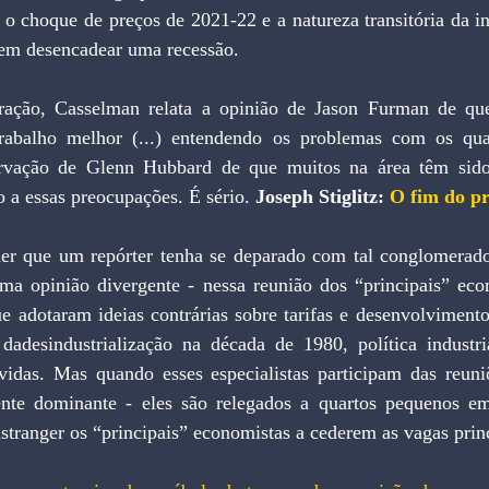
 o choque de preços de 2021-22 e a natureza transitória da inf
sem desencadear uma recessão.
ção, Casselman relata a opinião de Jason Furman de que
rabalho melhor (...) entendendo os problemas com os quai
rvação de Glenn Hubbard de que muitos na área têm sido
o a essas preocupações. É sério. 
Joseph Stiglitz: 
O fim do p
er que um repórter tenha se deparado com tal conglomerado 
 opinião divergente - nessa reunião dos “principais” econ
 adotaram ideias contrárias sobre tarifas e desenvolvimento,
s dadesindustrialização na década de 1980, política industri
dívidas. Mas quando esses especialistas participam das reuni
ente dominante - eles são relegados a quartos pequenos em h
tranger os “principais” economistas a cederem as vagas princ