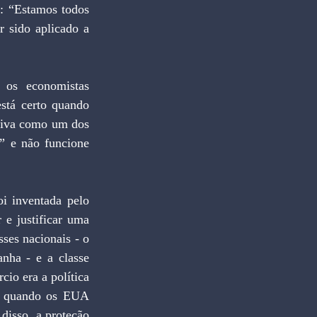
: “Estamos todos 
 sido aplicado a 
 os economistas 
stá certo quando 
tiva como um dos 
” e não funcione 
 inventada pelo 
e justificar uma 
ses nacionais - o 
nha - e a classe 
io era a política 
, quando os EUA 
isso, a proteção 