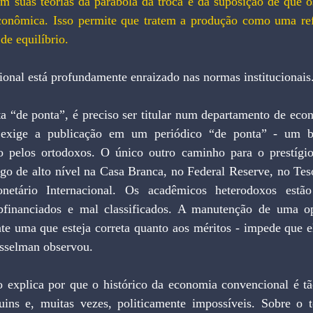
m suas teorias da parábola da troca e da suposição de que o
 econômica. Isso permite que tratem a produção como uma refl
e equilíbrio.
onal está profundamente enraizado nas normas institucionais
a “de ponta”, é preciso ser titular num departamento de econ
 exige a publicação em um periódico “de ponta” - um bu
o pelos ortodoxos. O único outro caminho para o prestígio 
o de alto nível na Casa Branca, no Federal Reserve, no Te
etário Internacional. Os acadêmicos heterodoxos estão 
bfinanciados e mal classificados. A manutenção de uma opi
te uma que esteja correta quanto aos méritos - impede que el
asselman observou.
o explica por que o histórico da economia convencional é tã
ruins e, muitas vezes, politicamente impossíveis. Sobre o t