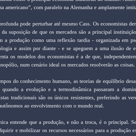
ema americano”, com paralelo na Alemanha e amplamente imit
rofunda pode perturbar até mesmo Cass. Os economistas deri
 da suposição de que os mercados são a principal instituição
em a produção como uma reflexão tardia - organizada em p
nologia e assim por diante - e se apeguem a uma ilusão de eq
tenta os modelos dos economistas é a de que, independentem
opólio, num cenário ideal os mercados resolverão as coisas.
mpos do conhecimento humano, as teorias de equilíbrio desa
, quando a evolução e a termodinâmica passaram a domin
tas tradicionais são os únicos resistentes, preferindo as verd
autônomos ao envolvimento com o mundo real.
ca entende que a produção, e não a troca, é o principal. S
dquirir e mobilizar os recursos necessários para a produção e