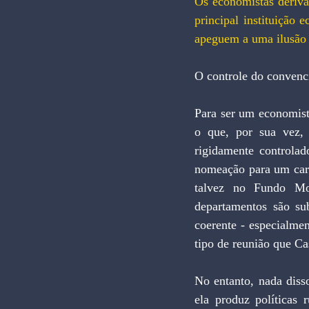
Os economistas deriva
principal instituição
apeguem a uma ilusão d
O controle do convenci
Para ser um economist
o que, por sua vez,
rigidamente controlad
nomeação para um carg
talvez no Fundo Mon
departamentos são su
coerente - especialmen
tipo de reunião que C
No entanto, nada diss
ela produz políticas 