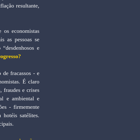
lação resultante, 
 os economistas 
s as pessoas se 
 “desdenhosos e 
rogresso?
de fracassos - e 
omistas. É claro 
 fraudes e crises 
al e ambiental e 
ões - firmemente 
otéis satélites. 
ipais.