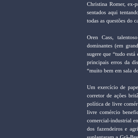
Christina Romer, ex-p
sentados aqui tentand
todas as questões do c
Oren Cass, talentos
dominantes (em grande
sugere que “tudo está
principais erros da di
“muito bem em sala de
Um exercício de pape
corretor de ações bri
política de livre comér
livre comércio benefi
comercial-industrial e
dos fazendeiros e ag
suplantaram a Grã-Bre