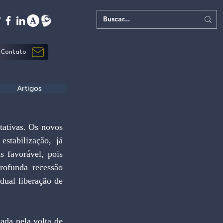
Contato
Artigos
ativas. Os novos 
stabilização, já 
 favorável, pois 
rofunda recessão 
ual liberação de 
da pela volta de 