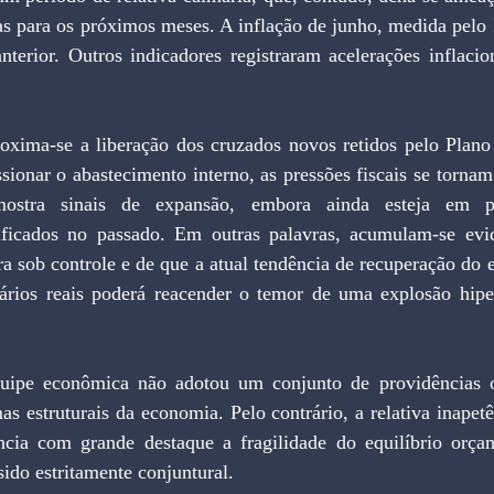
as para os próximos meses. A inflação de junho, medida pelo 
terior. Outros indicadores registraram acelerações inflacion
ima-se a liberação dos cruzados novos retidos pelo Plano C
sionar o abastecimento interno, as pressões fiscais se tornam
ostra sinais de expansão, embora ainda esteja em pa
ificados no passado. Em outras palavras, acumulam-se evi
ra sob controle e de que a atual tendência de recuperação do 
lários reais poderá reacender o temor de uma explosão hiper
ipe econômica não adotou um conjunto de providências or
as estruturais da economia. Pelo contrário, a relativa inapet
cia com grande destaque a fragilidade do equilíbrio orçam
sido estritamente conjuntural.