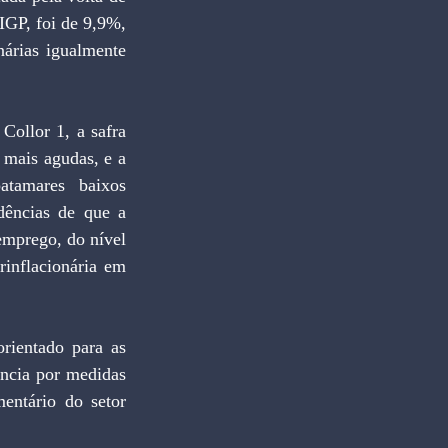
IGP, foi de 9,9%, 
árias igualmente 
ollor 1, a safra 
 mais agudas, e a 
tamares baixos 
dências de que a 
emprego, do nível 
inflacionária em 
ientado para as 
ência por medidas 
entário do setor 