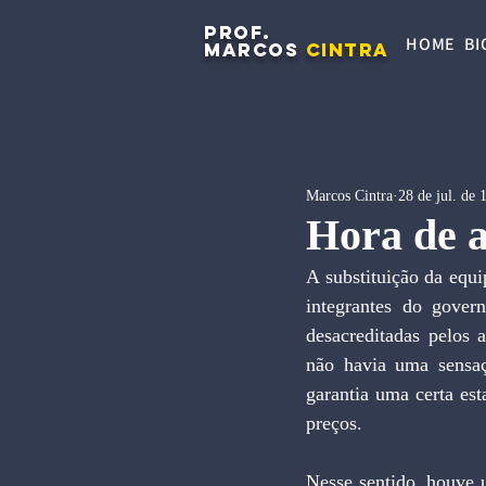
PROF.
HOME
BI
MARCOS
CINTRA
Marcos Cintra
28 de jul. de 
Hora de a
A substituição da equi
integrantes do govern
desacreditadas pelos 
não havia uma sensaçã
garantia uma certa est
preços.
Nesse sentido, houve u