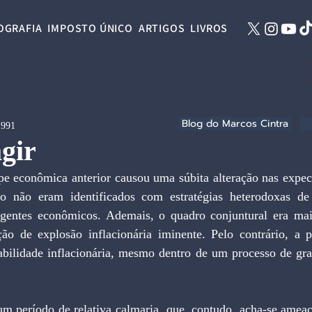
OGRAFIA
IMPOSTO ÚNICO
ARTIGOS
LIVROS
Blog do Marcos Cintra
1991
gir
pe econômica anterior causou uma súbita alteração nas expect
o não eram identificados com estratégias heterodoxas de e
agentes econômicos. Ademais, o quadro conjuntural era mais
o de explosão inflacionária iminente. Pelo contrário, a p
abilidade inflacionária, mesmo dentro de um processo de grad
m período de relativa calmaria, que, contudo, acha-se ameaça