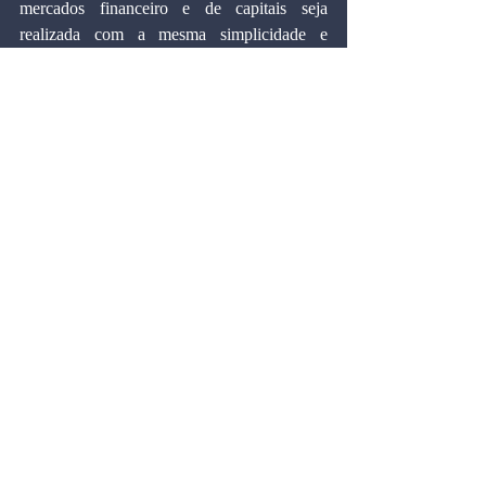
mercados financeiro e de capitais seja 
realizada com a mesma simplicidade e 
automaticidade do restante da economia. 
Além de acabar com a desintermediação 
financeira.
 Marcos Cintra Cavalcanti de Albuquerque, 
45 é doutor pela Universidade de Harvard 
(EUA), diretor da Escola de Administração 
de Empresas de São Paulo da Fundação 
Getulio Vargas e consultor de economia da 
Folha.
Artigos