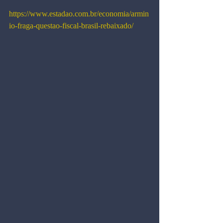
https://www.estadao.com.br/economia/armin
io-fraga-questao-fiscal-brasil-rebaixado/