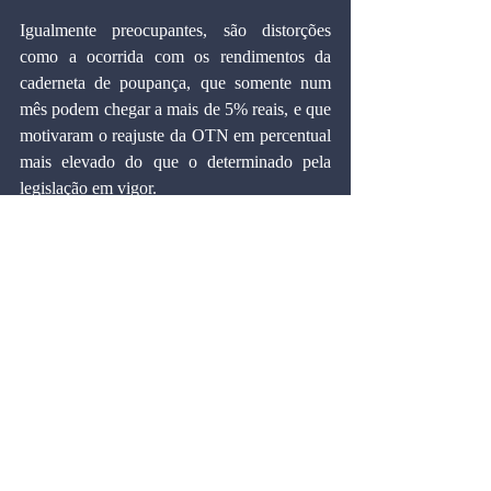
Igualmente preocupantes, são distorções 
como a ocorrida com os rendimentos da 
caderneta de poupança, que somente num 
mês podem chegar a mais de 5% reais, e que 
motivaram o reajuste da OTN em percentual 
mais elevado do que o determinado pela 
legislação em vigor.
Para evitar estas disfunções é urgente que se 
retorne ao IPC como o indexador básico da 
economia; e o Banco Central ganharia 
margem de flexibilidade na definição de sua 
política monetária, dando ao governo uma 
manobra que hoje não existe.
MARCOS CINTRA CAVALCANTI DE 
ALBUQUERQUE