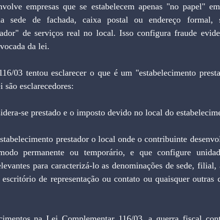
volve empresas que se estabelecem apenas "no papel" em p
 sede de fachada, caixa postal ou endereço formal, 
ador" de serviços real no local. Isso configura fraude evide
vocada da lei.
6/03 tentou esclarecer o que é um "estabelecimento prestad
ei são esclarecedores:
sidera-se prestado e o imposto devido no local do estabelecime
estabelecimento prestador o local onde o contribuinte desenvol
e modo permanente ou temporário, e que configure unida
elevantes para caracterizá-lo as denominações de sede, filial, 
 escritório de representação ou contato ou quaisquer outras 
cimentos na Lei Complementar 116/03, a guerra fiscal cont