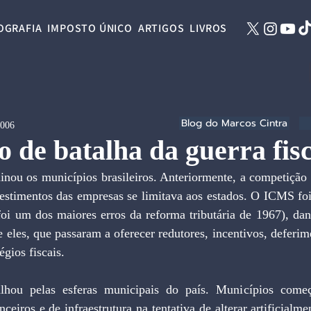
OGRAFIA
IMPOSTO ÚNICO
ARTIGOS
LIVROS
Blog do Marcos Cintra
2006
 de batalha da guerra fisc
inou os municípios brasileiros. Anteriormente, a competição 
vestimentos das empresas se limitava aos estados. O ICMS fo
 foi um dos maiores erros da reforma tributária de 1967), da
e eles, que passaram a oferecer redutores, incentivos, deferime
égios fiscais.
alhou pelas esferas municipais do país. Municípios começ
anceiros e de infraestrutura na tentativa de alterar artificialm