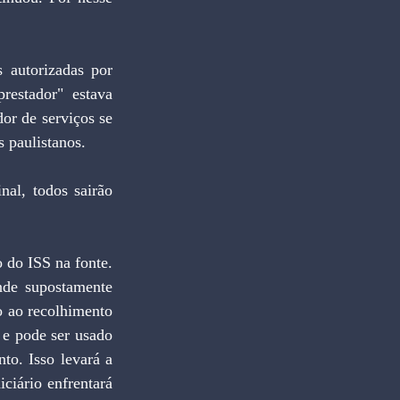
 autorizadas por 
estador" estava 
or de serviços se 
s paulistanos.
al, todos sairão 
do ISS na fonte. 
de supostamente 
 ao recolhimento 
 e pode ser usado 
o. Isso levará a 
ciário enfrentará 