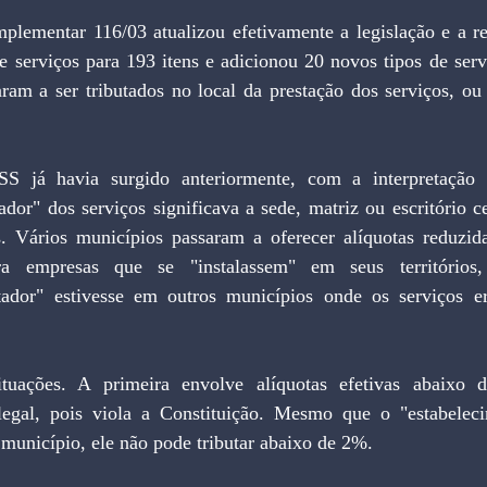
plementar 116/03 atualizou efetivamente a legislação e a r
e serviços para 193 itens e adicionou 20 novos tipos de serv
aram a ser tributados no local da prestação dos serviços, ou 
SS já havia surgido anteriormente, com a interpretação
ador" dos serviços significava a sede, matriz ou escritório c
s. Vários municípios passaram a oferecer alíquotas reduzid
ra empresas que se "instalassem" em seus território
tador" estivesse em outros municípios onde os serviços e
ituações. A primeira envolve alíquotas efetivas abaixo
legal, pois viola a Constituição. Mesmo que o "estabeleci
 município, ele não pode tributar abaixo de 2%.