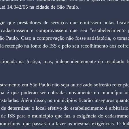
Lei 14.042/05 na cidade de São Paulo.
gir que prestadores de serviços que emitissem notas fiscais
 cadastrassem e comprovassem que seu "estabelecimento pr
ão Paulo. Caso a comprovação não fosse satisfatória, o tomad
la retenção na fonte do ISS e pelo seu recolhimento aos cofre
stionada na Justiça, mas, independentemente do resultado fin
tramento em São Paulo não seja autorizado sofrerão retenção 
ma é que poderão ser cobradas novamente no município on
staladas. Além disso, os municípios ficarão inseguros quanto
de determinar o local efetivo do estabelecimento é arbitrário
de ISS para o município que faz a exigência de cadastrament
municípios, que passarão a fazer as mesmas exigências. O Judi