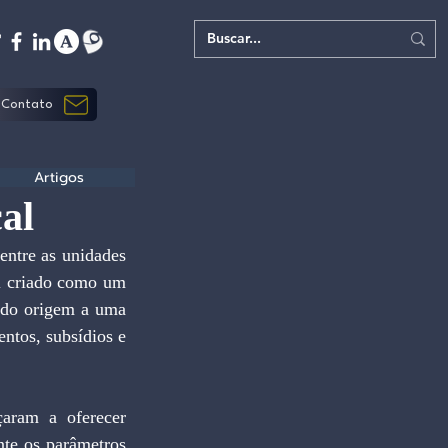
Contato
Artigos
al
entre as unidades 
i criado como um 
ndo origem a uma 
ntos, subsídios e 
aram a oferecer 
ente os parâmetros 