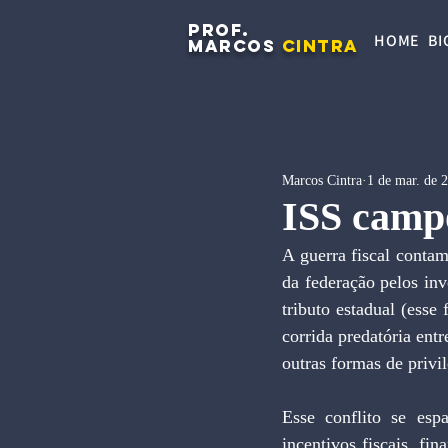
PROF.
HOME
BI
MARCOS
CINTRA
Marcos Cintra
1 de mar. de 
ISS campo
A guerra fiscal contam
da federação pelos in
tributo estadual (esse
corrida predatória entr
outras formas de privil
Esse conflito se esp
incentivos fiscais, fin