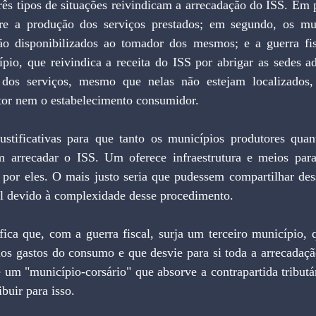
ês tipos de situações reivindicam a arrecadação do ISS. Em p
re a produção dos serviços prestados; em segundo, os mun
ão disponibilizados ao tomador dos mesmos; e a guerra fi
ípio, que reivindica a receita do ISS por abrigar as sedes ad
 dos serviços, mesmo que nelas não estejam localizados,
tor nem o estabelecimento consumidor.
ustificativas para que tanto os municípios produtores quan
 arrecadar o ISS. Um oferece infraestrutura e meios para
 por eles. O mais justo seria que pudessem compartilhar dess
el devido à complexidade desse procedimento.
fica que, com a guerra fiscal, surja um terceiro município, 
s gastos do consumo e que desvie para si toda a arrecadação.
e um "município-corsário" que absorve a contrapartida tributá
buir para isso.