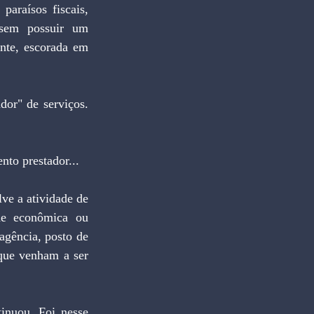
araísos fiscais, 
sem possuir um 
nte, escorada em 
or" de serviços. 
nto prestador...
ve a atividade de 
de econômica ou 
agência, posto de 
que venham a ser 
inuou. Foi nesse 