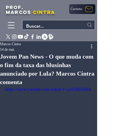
PROF.
Contato
MARCOS
CINTRA
Marcos Cintra
14 de mai.
Jovem Pan News - O que muda com
o fim da taxa das blusinhas
anunciado por Lula? Marcos Cintra
comenta
https://www.youtube.com/watch?v=a2vU8f3rS0A