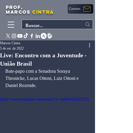
PROF.
Contato
MARCOS
CINTRA
Marcos Cintra
5 de set. de 2022
Live: Encontro com a Juventude -
União Brasil
Bate-papo com a Senadora Soraya 
Thronicke, Lucas Ottoni, Luiz Ottoni e 
Daniel Rezende. 
https://www.youtube.com/watch?v=4dbWmfZdTGQ