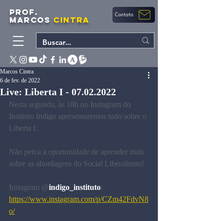
PROF.
Contato
MARCOS
CINTRA
Marcos Cintra
6 de fev. de 2022
Live: Liberta I - 07.02.2022
Nesta segunda, às 18h no Instagram do 
Instituto Indigo apresentaremos tudo sobre o 
Liberta I. 
Não perca a oportunidade de aprender mais 
sobre as abordagens do Social Liberalismo!
Instagram @
indigo_instituto
: 
https://www.instagram.com/p/CZm42FdvN8
o/