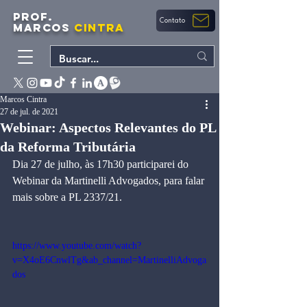
PROF.
Contato
MARCOS
CINTRA
Marcos Cintra
27 de jul. de 2021
Webinar: Aspectos Relevantes do PL
da Reforma Tributária
Dia 27 de julho, às 17h30 participarei do 
Webinar da Martinelli Advogados, para falar 
mais sobre a PL 2337/21.
https://www.youtube.com/watch?
v=X4oE6CnwlTg&ab_channel=MartinelliAdvoga
dos