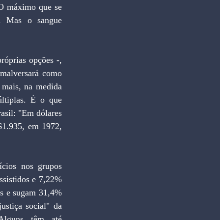
. O máximo que se 
. Mas o sangue 
róprias opções -, 
 malversará como 
 mais, na medida 
tiplas. É o que 
asil: "Em dólares 
1.935, em 1972, 
cios nos grupos 
ssistidos e 7,22% 
os e sugam 31,4% 
stiça social" da 
Alguns têm até 