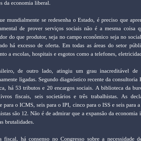
s da economia liberal. 
e mundialmente se redesenha o Estado, é preciso que apren
amental de prover serviços sociais não é a mesma coisa qu
dor do que produtor, seja no campo econômico seja no social
vado há excesso de oferta. Em todas as áreas do setor públic
anto a escolas, hospitais e esgotos como a telefones, eletricida
ileiro, de outro lado, atingiu um grau inacreditável de 
mamente ligadas. Segundo diagnóstico recente da consultoria 
ica, há 53 tributos e 20 encargos sociais. A biblioteca da bur
ivros fiscais, seis societários e três trabalhistas. As decl
te para o ICMS, seis para o IPI, cinco para o ISS e seis para a 
istas são 12. Não é de admirar que a expansão da economia i
as brutalidades. 
 fiscal, há consenso no Congresso sobre a necessidade de