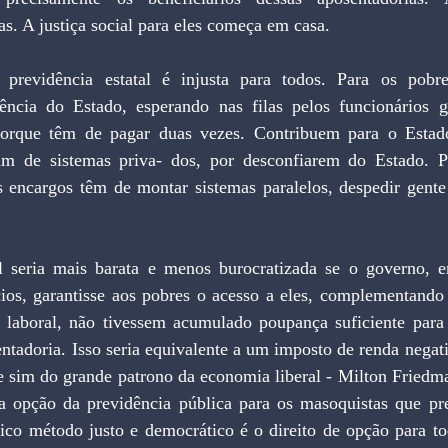
as. A justiça social para eles começa em casa. 
 previdência estatal é injusta para todos. Para os pobre
iência do Estado, esperando nas filas pelos funcionários gr
porque têm de pagar duas vezes. Contribuem para o Estado
ipam de sistemas priva- dos, por desconfiarem do Estado. P
 encargos têm de montar sistemas paralelos, despedir gente
 seria mais barata e menos burocratizada se o governo, e
cios, garantisse aos pobres o acesso a eles, complementando 
 laboral, não tivessem acumulado poupança suficiente para 
tadoria. Isso seria equivalente a um imposto de renda negati
e sim do grande patrono da economia liberal - Milton Friedma
 a opção da previdência pública para os masoquistas que pre
co método justo e democrático é o direito de opção para tod