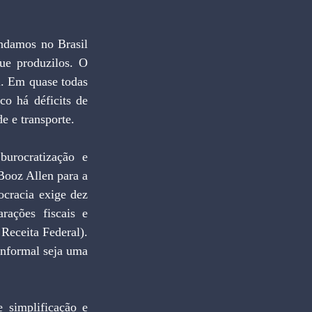
damos no Brasil 
e produzilos. O 
. Em quase todas 
o há déficits de 
de e transporte. 
burocratização e 
Booz Allen para a 
ocracia exige dez 
arações fiscais e 
Receita Federal). 
nformal seja uma 
 simplificação e 