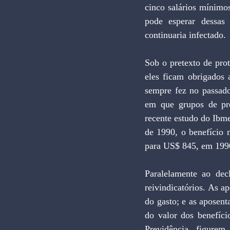
cinco salários mínimos
pode esperar dessas
continuaria infectado. 
Sob o pretexto de prot
eles ficam obrigados 
sempre fez no passado
em que grupos de pre
recente estudo do Ibme
de 1990, o benefício
para US$ 845, em 199
Paralelamente ao dec
reivindicatórios. As a
do gasto; e as aposen
do valor dos benefíci
Previdência figurem