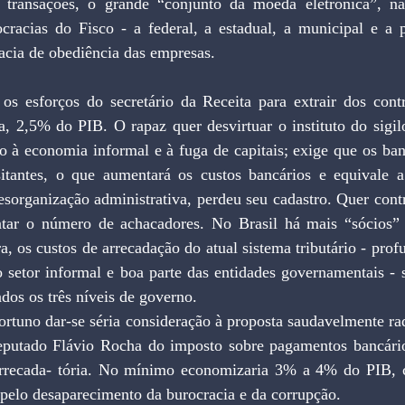
transações, o grande “conjunto da moeda eletrônica”, nã
cracias do Fisco - a federal, a estadual, a municipal e a pr
acia de obediência das empresas. 
os esforços do secretário da Receita para extrair dos contr
, 2,5% do PIB. O rapaz quer desvirtuar o instituto do sigilo
o à economia informal e à fuga de capitais; exige que os ban
tantes, o que aumentará os custos bancários e equivale a
esorganização administrativa, perdeu seu cadastro. Quer contra
ntar o número de achacadores. No Brasil há mais “sócios” 
a, os custos de arrecadação do atual sistema tributário - prof
o setor informal e boa parte das entidades governamentais - 
os os três níveis de governo. 
ortuno dar-se séria consideração à proposta saudavelmente rad
eputado Flávio Rocha do imposto sobre pagamentos bancário
arrecada- tória. No mínimo economizaria 3% a 4% do PIB,
pelo desaparecimento da burocracia e da corrupção. 