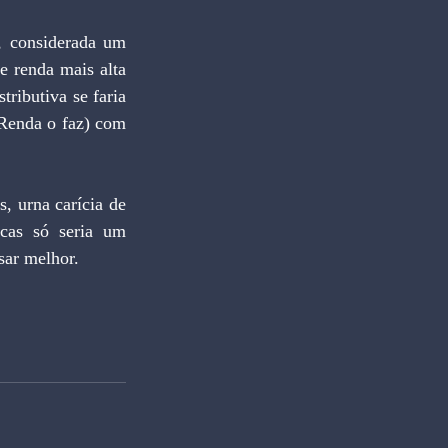
, considerada um 
e renda mais alta 
ributiva se faria 
Renda o faz) com 
 urna carícia de 
cas só seria um 
sar melhor. 