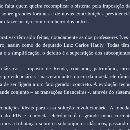
o falta quem queira recomplicar o sistema pela imposição de 
sobre grandes fortunas e de novas contribuições previdenciár
am fazer justiça com o dinheiro dos outros. 
rativas têm sido feitas, notadamente as dos professores Ives
tro, assim como do deputado Luiz Carlos Hauly. Todas têm
 é a simplificação, o defeito é a superstição dos subconjuntos
s clássicas - Imposto de Renda, consumo, patrimônio, circ
es previdenciárias - nasceram antes da era da moeda eletrônica
ha de ser ligada a um fato gerador concreto. A evolução tecnol
ande conjunto – as transações financeiras -, através do sistem
condições ideais para essa solução revolucionária. A moeda f
va do PIB e a moeda eletrônica é o grande meio corrent
rmos a tributação sobre os subconjuntos clássicos, passando a 