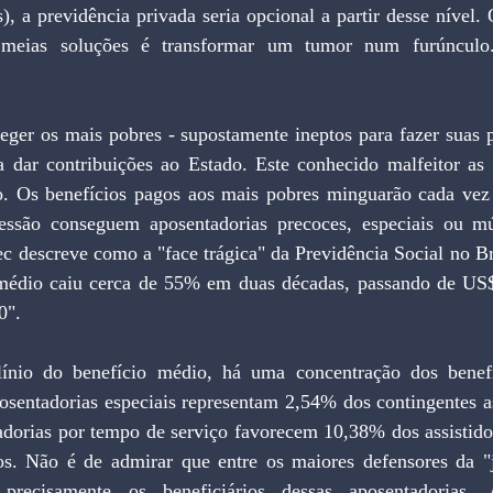
), a previdência privada seria opcional a partir desse nível
 meias soluções é transformar um tumor num furúnculo
eger os mais pobres - supostamente ineptos para fazer suas p
a dar contribuições ao Estado. Este conhecido malfeitor as
. Os benefícios pagos aos mais pobres minguarão cada vez
ssão conseguem aposentadorias precoces, especiais ou múl
c descreve como a "face trágica" da Previdência Social no Br
 médio caiu cerca de 55% em duas décadas, passando de US$
0". 
línio do benefício médio, há uma concentração dos benefí
posentadorias especiais representam 2,54% dos contingentes a
tadorias por tempo de serviço favorecem 10,38% dos assistid
os. Não é de admirar que entre os maiores defensores da "ju
 precisamente os beneficiários dessas aposentadorias. 