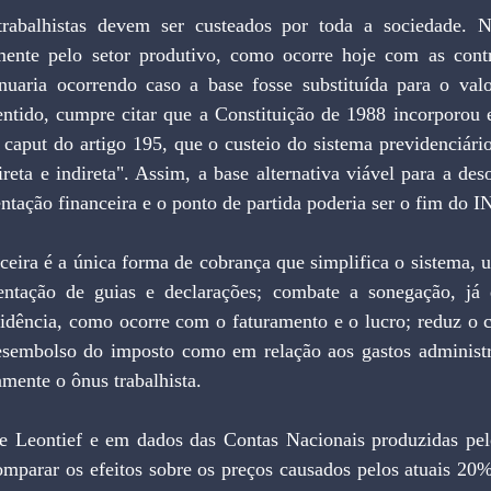
trabalhistas devem ser custeados por toda a sociedade. N
amente pelo setor produtivo, como ocorre hoje com as contr
tinuaria ocorrendo caso a base fosse substituída para o val
entido, cumpre citar que a Constituição de 1988 incorporou e
 caput do artigo 195, que o custeio do sistema previdenciári
reta e indireta". Assim, a base alternativa viável para a des
ntação financeira e o ponto de partida poderia ser o fim do I
eira é a única forma de cobrança que simplifica o sistema, u
sentação de guias e declarações; combate a sonegação, já 
idência, como ocorre com o faturamento e o lucro; reduz o cu
sembolso do imposto como em relação aos gastos administra
amente o ônus trabalhista.
 Leontief e em dados das Contas Nacionais produzidas pel
mparar os efeitos sobre os preços causados pelos atuais 20% 