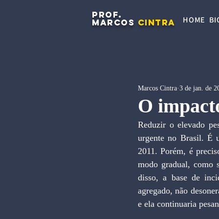
PROF.
HOME
BI
MARCOS
CINTRA
Marcos Cintra
3 de jan. de 2
O impacto
Reduzir o elevado pe
urgente no Brasil. É
2011. Porém, é preciso
modo gradual, como se
disso, a base de inc
agregado, não desonera
e ela continuaria pesa