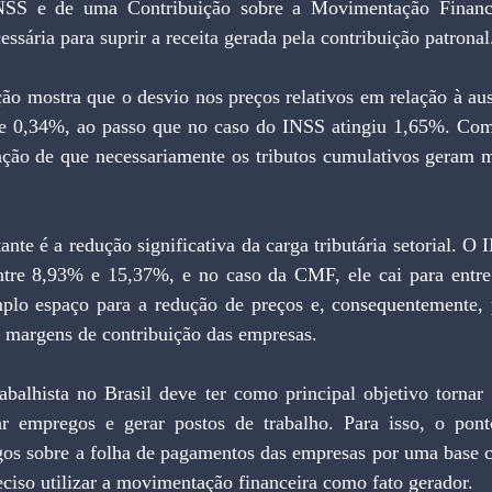
NSS e de uma Contribuição sobre a Movimentação Financ
ssária para suprir a receita gerada pela contribuição patronal
ão mostra que o desvio nos preços relativos em relação à aus
e 0,34%, ao passo que no caso do INSS atingiu 1,65%. Comp
ação de que necessariamente os tributos cumulativos geram ma
ante é a redução significativa da carga tributária setorial. O
entre 8,93% e 15,37%, e no caso da CMF, ele cai para entr
mplo espaço para a redução de preços e, consequentemente, 
as margens de contribuição das empresas.
abalhista no Brasil deve ter como principal objetivo tornar
ar empregos e gerar postos de trabalho. Para isso, o pont
rgos sobre a folha de pagamentos das empresas por uma base
reciso utilizar a movimentação financeira como fato gerador.