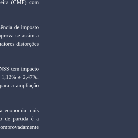
eira (CMF) com 
.
ência de imposto 
rova-se assim a 
iores distorções 
 INSS tem impacto 
e 1,12% e 2,47%. 
para a ampliação 
 a economia mais 
o de partida é a 
 comprovadamente 