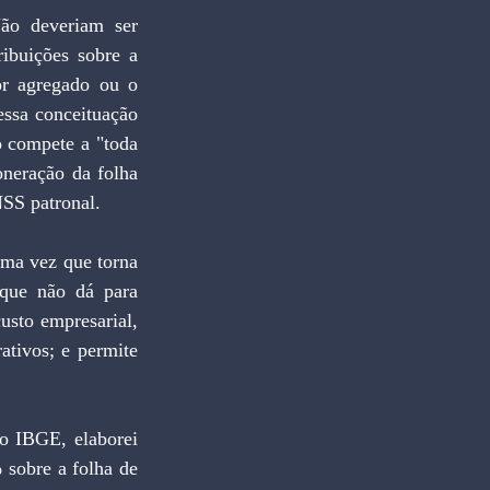
ão deveriam ser 
ibuições sobre a 
or agregado ou o 
ssa conceituação 
o compete a "toda 
oneração da folha 
NSS patronal.
ma vez que torna 
que não dá para 
sto empresarial, 
tivos; e permite 
o IBGE, elaborei 
sobre a folha de 