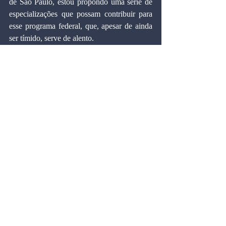
de São Paulo, estou propondo uma série de 
especializações que possam contribuir para 
esse programa federal, que, apesar de ainda 
ser tímido, serve de alento.
Criar uma política nacional de qualificação 
do trabalhador, tendo como um de seus 
pilares básicos a vinculação dos programas 
de transferência de renda, é uma forma de 
elevar a capacidade produtiva da mão de 
obra nacional. É uma ação capaz de elevar a 
produtividade do fator trabalho. Além disso, 
permite elevar a renda do trabalhador e 
minimiza os impactos sociais negativos 
gerados pelo desemprego e pela baixa 
capacitação laboral de uma grande massa de 
brasileiros.
Artigos