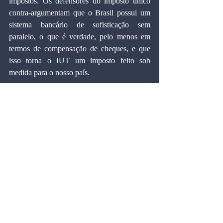
impostos. Os defensores do imposto único 
contra-argumentam que o Brasil possui um 
sistema bancário de sofisticação sem 
paralelo, o que é verdade, pelo menos em 
termos de compensação de cheques, e que 
isso torna o IUT um imposto feito sob 
medida para o nosso país.
Resta saber por que um país com tanta 
miséria desenvolveu um sistema de 
pagamentos tão sofisticado. A resposta são a 
inflação e o fato de que sobre os 
lançamentos bancários não incidem 
impostos. Por isso mesmo, as estimativas de 
arrecadação de um imposto de 1% sobre os 
lançamentos bancários (ou seja, cerca de 
25% do PIB) são inteiramente amadoristas, 
não sendo corroboradas nem pela Secretaria 
da Receita Federal nem pelo Banco Central. 