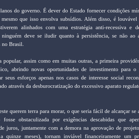
lanos do governo. É dever do Estado fornecer condições mí
, mesmo que isso envolva subsídios. Além disso, é louvável s
stiverem alinhados com uma estratégia anti-recessiva e de
ninguém deve se iludir quanto à persistência, se não ao 
 no Brasil.
 popular, assim como em muitas outras, a primeira providênc
lico, abrindo novas oportunidades de investimento para o 
r seus esforços apenas nos casos de interesse social recon
ado através da desburocratização do excessivo aparato regulató
ste querem terra para morar, o que seria fácil de alcançar se 
 fosse obstaculizada por exigências descabidas que ape
 de juros, juntamente com a demora na aprovação de projeto
 quinze meses), tornam inviável financeiramente um proj