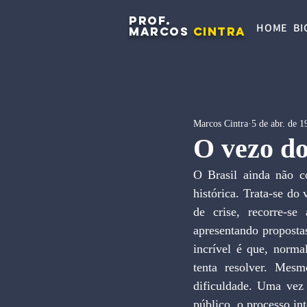
PROF.
HOME
BI
MARCOS
CINTRA
Marcos Cintra
5 de abr. de 1
O vezo do
O Brasil ainda não c
histórica. Trata-se do
de crise, recorre-se
apresentando proposta
incrível é que, norma
tenta resolver. Mes
dificuldade. Uma vez 
público, o processo in