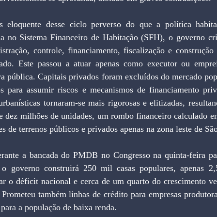
loquente desse ciclo perverso do que a política habitaci
da no Sistema Financeiro de Habitação (SFH), o governo cri
tração, controle, financiamento, fiscalização e construção 
ado. Este passou a atuar apenas como executor ou empreit
va pública. Capitais privados foram excluídos do mercado popu
os para assumir riscos e mecanismos de financiamento priv
 urbanísticas tornaram-se mais rigorosas e elitizadas, resulta
de dez milhões de unidades, um rombo financeiro calculado e
s de terrenos públicos e privados apenas na zona leste de Sã
rante a bancada do PMDB no Congresso na quinta-feira pass
o governo construirá 250 mil casas populares, apenas 2,
ar o déficit nacional e cerca de um quarto do crescimento ve
 Prometeu também linhas de crédito para empresas produtoras
 para a população de baixa renda.