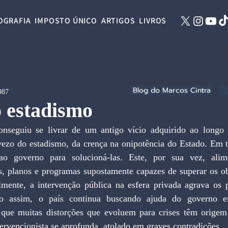
OGRAFIA
IMPOSTO ÚNICO
ARTIGOS
LIVROS
Blog do Marcos Cintra
987
 estadismo
onseguiu se livrar de um antigo vício adquirido ao longo 
 vezo do estadismo, da crença na onipotência do Estado. Em t
 ao governo para solucioná-las. Este, por sua vez, alime
s, planos e programas supostamente capazes de superar os ob
lmente, a intervenção pública na esfera privada agrava os 
mo assim, o país continua buscando ajuda do governo 
que muitas distorções que evoluem para crises têm origem 
tervencionista se aprofunda, atolado em graves contradições.