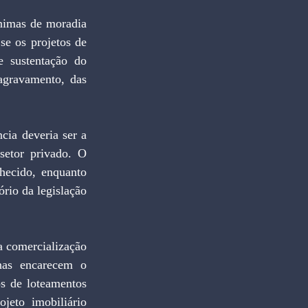
nimas de moradia 
e os projetos de 
 sustentação do 
agravamento, das 
ia deveria ser a 
setor privado. O 
hecido, enquanto 
rio da legislação 
a comercialização 
nas encarecem o 
s de loteamentos 
eto imobiliário 