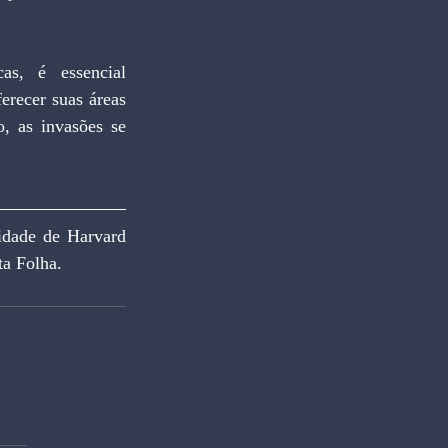
s, é essencial 
recer suas áreas 
, as invasões se 
de de Harvard 
a Folha.