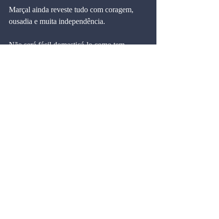
Marçal ainda reveste tudo com coragem, 
ousadia e muita independência.
Não será fácil domesticá-lo como tem 
acontecido com outras lideranças 
emergentes.
Temos a obrigação de ouvi-lo, sem 
preconceitos.
Blog do Marcos Cintra
Comentários