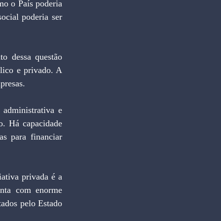
o o País poderia 
cial poderia ser 
o dessa questão 
ico e privado. A 
presas.
administrativa e 
o. Há capacidade 
s para financiar 
ativa privada é a 
senta com enorme 
tados pelo Estado 