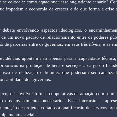
e se coloca é: como equacionar esse angustiante cenário? Com
que impedem a economia de crescer e de que forma a crise so
 debate envolvendo aspectos ideológicos, o encaminhament
 de um novo padrão de relacionamento entre os poderes públ
o de parcerias entre os governos, em seus três níveis, e as em
evidências apontam não apenas para a capacidade técnica, 
corporação na produção de bens e serviços a cargo do Estad
usca de realização e liquidez que poderiam ser canalizada
onsabilidade dos governos.
lico, desenvolver formas cooperativas de atuação com a inici
ão dos investimentos necessários. Essa interação se apre
mentação de projetos voltados à qualificação de serviços pres
quipamentos sociais.