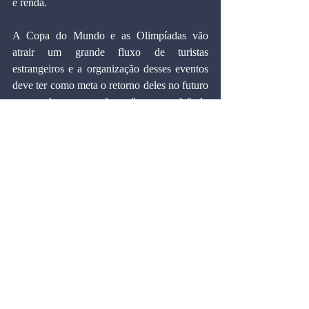
e renda.
A Copa do Mundo e as Olimpíadas vão 
atrair um grande fluxo de turistas 
estrangeiros e a organização desses eventos 
deve ter como meta o retorno deles no futuro 
e que eles possam fazer "propaganda" do 
Brasil ao redor do mundo. Porém, entraves 
como a precariedade dos aeroportos e dos 
transportes urbanos e a falta de segurança 
nas grandes cidades podem deixar uma 
péssima imagem do país lá fora, colocando 
tudo a perder.
Marcos Cintra é doutor em Economia pela 
Universidade Harvard (EUA), professor-
titular e vice-presidente da Fundação Getulio 