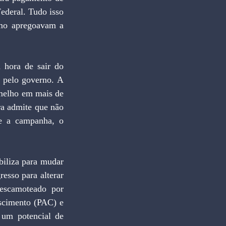
deral. Tudo isso 
omo apregoavam a 
 hora de sair do 
 pelo governo. A 
melho em mais de 
a admite que não 
e a campanha, o 
biliza para mudar 
sso para alterar 
escamoteado por 
scimento (PAC) e 
um potencial de 