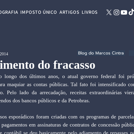
OGRAFIA
IMPOSTO ÚNICO
ARTIGOS
LIVROS
Blog do Marcos Cintra
 2014
imento do fracasso
 longo dos últimos anos, o atual governo federal foi pró
ra maquiar as contas públicas. Tal fato foi intensificado c
o. Pelo lado da arrecadação, receitas extraordinárias vi
ndos dos bancos públicos e da Petrobras.
rsos esporádicos foram criadas com os programas de parcela
os pagamentos em assinaturas de contratos de concessão públi
ade contábil se deu basicamente pelo adiamento de repasses p