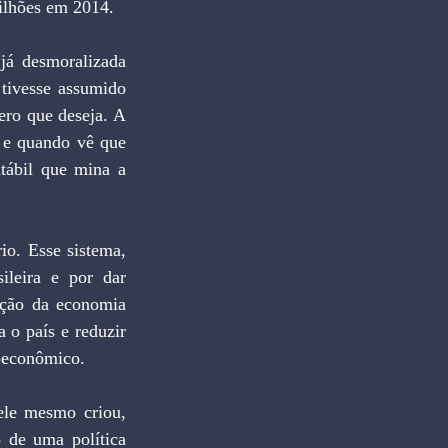
ilhões em 2014.
 já desmoralizada 
tivesse assumido 
ro que deseja. A 
 e quando vê que 
ábil que mina a 
o. Esse sistema, 
ileira e por dar 
ação da economia 
 o país e reduzir 
roeconômico.
ele mesmo criou, 
 de uma política 