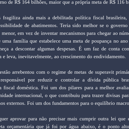
rno de R$ 164 bilhões, maior que a própria meta de R$ 116 b
ragiliza ainda mais a debilitada política fiscal brasileira,
sibilidade de abatimentos. Teria sido melhor se o governo 
 menor, em vez de inventar mecanismos para chegar ao núme
de uma família que estabelece uma meta de poupança no ano
meça a descontar algumas despesas. É um faz de conta cont
ra e leva, inevitavelmente, ao crescimento do endividamento.
gestão arrebentou com o regime de metas de superavit primári
esponsável por reduzir e controlar a dívida pública bras
ica fiscal doméstica. Foi um dos pilares para a melhor avali
idade internacional, o que contribuiu para trazer divisas para
mos externos. Foi um dos fundamentos para o equilíbrio mac
uer aprovar para não precisar mais cumprir outra lei que 
a orçamentária que já foi por água abaixo, é o ponto alto