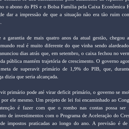
mo o abono do PIS e o Bolsa Família pela Caixa Econômica Fe
a de dar a impressão de que a situação não era tão ruim c
.
e a garantia de mais quatro anos da atual gestão, chegou a
mundo real é muito diferente do que vinha sendo alardeado
 anunciou dias atrás que, em setembro, o caixa fechou no ver
ida pública mantém trajetória de crescimento. O governo agor
meta de superavit primário de 1,9% do PIB, que, durant
 dizia que seria alcançada.
it primário pode até virar deficit primário, o governo se mo
s por ele mesmo. Um projeto de lei foi encaminhado ao Congre
 intenção é fazer com que o rombo nas contas possa ser 
nto de investimentos com o Programa de Aceleração do Cre
de impostos praticadas ao longo do ano. A previsão é de 