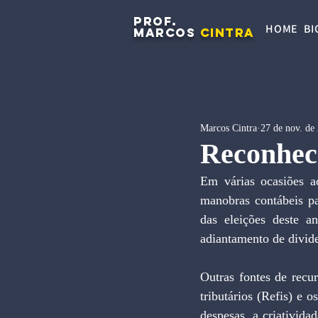
PROF.
HOME
BI
MARCOS
CINTRA
Marcos Cintra
27 de nov. de
Reconhec
Em várias ocasiões ao
manobras contábeis pa
das eleições deste an
adiantamento de divide
Outras fontes de recu
tributários (Refis) e 
despesas, a criativid