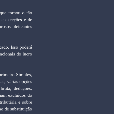
ue tornou o tão 
e exceções e de 
osos pleiteantes 
ado. Isso poderá 
cionais do lucro 
rimeiro Simples, 
s, várias opções 
ruta, deduções, 
uam excluídos do 
ibutária e sobre 
e de substituição 