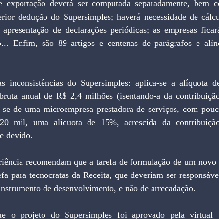
a de exportação deverá ser computada separadamente, bem
terior dedução do Supersimples; haverá necessidade de cálcu
 apresentação de declarações periódicas; as empresas ficarão
ão... Enfim, são 89 artigos e centenas de parágrafos e alín
s inconsistências do Supersimples: aplica-se a alíquota 
 bruta anual de R$ 2,4 milhões (isentando-a da contribuiçã
-se de uma microempresa prestadora de serviços, com pouco
20 mil, uma alíquota de 15%, acrescida da contribuiçã
e devido.
iência recomendam que a tarefa de formulação de um novo si
efa para tecnocratas da Receita, que deveriam ser responsáve
 instrumento de desenvolvimento, e não de arrecadação.
e o projeto do Supersimples foi aprovado pela virtual 