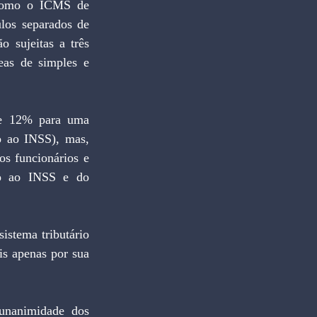
 como o ICMS de 
los separados de 
 sujeitas a três 
eas de simples e 
de 12% para uma 
o ao INSS), mas, 
s funcionários e 
o ao INSS e do 
stema tributário 
is apenas por sua 
unanimidade dos 