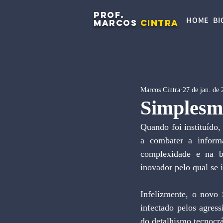
PROF.
HOME
BI
MARCOS
CINTRA
Marcos Cintra
27 de jan. de
Simplesm
Quando foi instituído
a combater a informa
complexidade e na br
inovador pelo qual se 
Infelizmente, o novo 
infectado pelos agres
do detalhismo tecnocrá