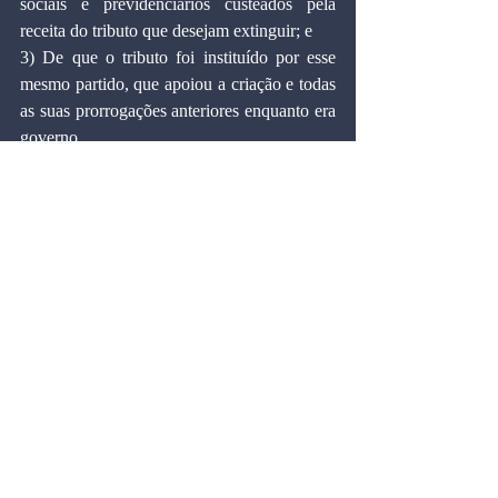
sociais e previdenciários custeados pela 
receita do tributo que desejam extinguir; e
3) De que o tributo foi instituído por esse 
mesmo partido, que apoiou a criação e todas 
as suas prorrogações anteriores enquanto era 
governo.
A CPMF é comprovadamente um tributo de 
alta produtividade e excelente relação 
custo/benefício, mas que carrega interesses 
que dificultam sua avaliação pela sociedade.
Marcos Cintra Cavalcanti de Albuquerque é 
doutor em Economia pela Universidade 
Harvard (EUA), professor titular e vice-
presidente da Fundação Getulio Vargas.