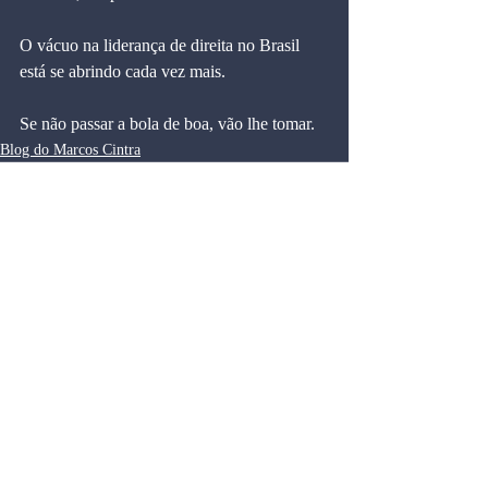
O vácuo na liderança de direita no Brasil 
está se abrindo cada vez mais.
Se não passar a bola de boa, vão lhe tomar.
Blog do Marcos Cintra
Comentários
Escreva um comentário
Blog do Marcos Cintra