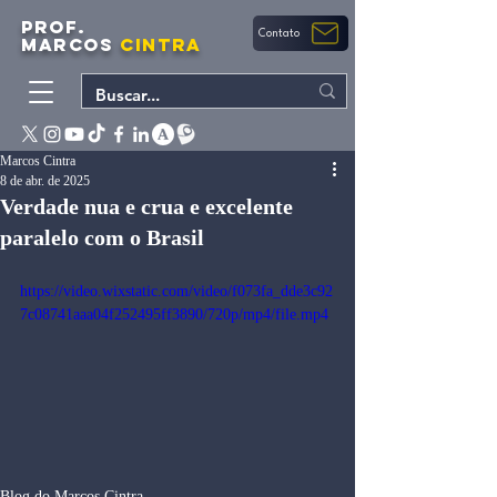
PROF.
Contato
MARCOS
CINTRA
Marcos Cintra
8 de abr. de 2025
Verdade nua e crua e excelente
paralelo com o Brasil
https://video.wixstatic.com/video/f073fa_dde3c92
7c08741aaa04f252495ff3890/720p/mp4/file.mp4
Blog do Marcos Cintra