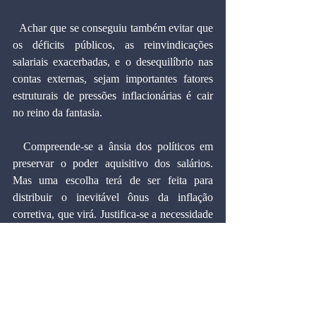
  Achar que se conseguiu também evitar que 
os déficits públicos, as reinvindicações 
salariais exacerbadas, e o desequilíbrio nas 
contas externas, sejam importantes fatores 
estruturais de pressões inflacionárias é cair 
no reino da fantasia.
  Compreende-se a ânsia dos políticos em 
preservar o poder aquisitivo dos salários. 
Mas uma escolha terá de ser feita para 
distribuir o inevitável ônus da inflação 
corretiva, que virá. Justifica-se a necessidade 
de crescer, principalmente numa economia 
onde a população aumenta rapidamente, e 
onde milhões ainda não foram incorporados 
ao mercado. Mas a expansão da produção 
não poderá exceder aquela permitida pelos 
investimentos –principalmente públicos–, 