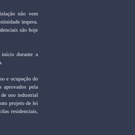
slação não vem 
tinidade impera. 
enciais são hoje 
início durante a 
a.
uso e ocupação do 
s aprovados pela 
e uso industrial 
o projeto de lei 
las residenciais, 