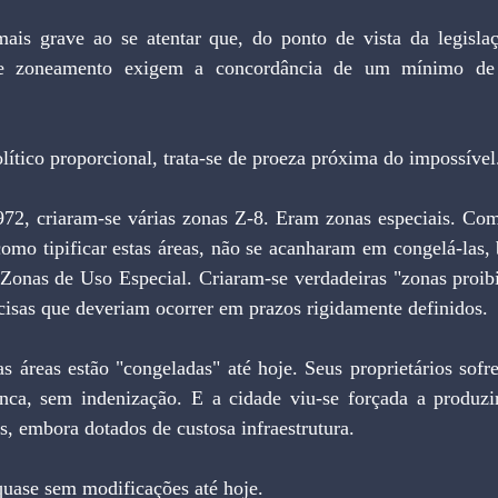
is grave ao se atentar que, do ponto de vista da legislaç
 de zoneamento exigem a concordância de um mínimo de d
ítico proporcional, trata-se de proeza próxima do impossível
2, criaram-se várias zonas Z-8. Eram zonas especiais. Como
omo tipificar estas áreas, não se acanharam em congelá-las, 
Zonas de Uso Especial. Criaram-se verdadeiras "zonas proibi
cisas que deveriam ocorrer em prazos rigidamente definidos.
s áreas estão "congeladas" até hoje. Seus proprietários sofr
nca, sem indenização. E a cidade viu-se forçada a produzi
s, embora dotados de custosa infraestrutura.
quase sem modificações até hoje.