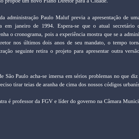
ão propõe um novo Plano Diretor para a Cidade.
da administração Paulo Maluf previa a apresentação de uma
ca em janeiro de 1994. Espera-se que o atual secretário d
ha o cronograma, pois a experiência mostra que se a adminis
retor nos últimos dois anos de seu mandato, o tempo torna
ração seguinte retira o projeto para apresentar outra versão
e São Paulo acha-se imersa em sérios problemas no que diz r
eciso tirar teias de aranha de cima dos nossos códigos urbanís
a é professor da FGV e líder do governo na Câmara Munici