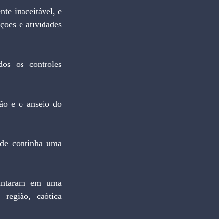
te inaceitável, e 
ções e atividades 
s os controles 
ão e o anseio do 
ade continha uma 
juntaram em uma 
região, caótica 