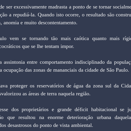
de ser excessivamente madrasta a ponto de se tornar socialmen
ção a repudiá-la. Quando isto ocorre, o resultado são constru
m, anomia e muito descontentamento.
lo vem se tornando tão mais caótica quanto mais rígido
icocráticos que se lhe tentam impor.
a assintonia entre comportamento indisciplinado da populaç
sa ocupação das zonas de mananciais da cidade de São Paulo.
ava proteger os reservatórios de água da zona sul da Cid
svalorizou as áreas de terra naquela região.
resse dos proprietários e grande déficit habitacional se 
ão que resultou na enorme deterioração urbana daquela 
os desastrosos do ponto de vista ambiental.