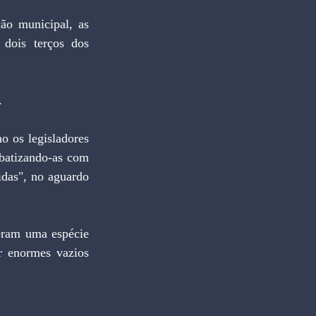
ão municipal, as 
ois terços dos 
.
 os legisladores 
batizando-as com 
das", no aguardo 
eram uma espécie 
r enormes vazios 