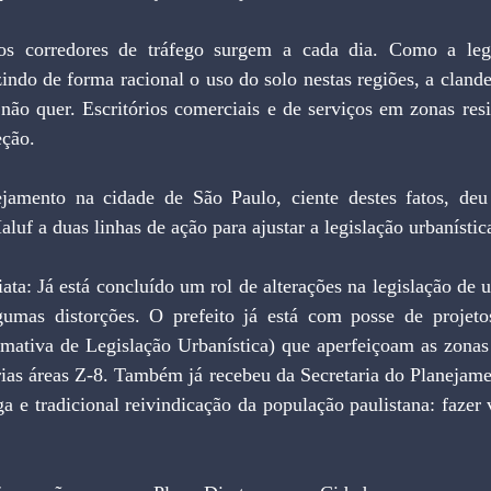
s corredores de tráfego surgem a cada dia. Como a legi
do de forma racional o uso do solo nestas regiões, a clandes
ão quer. Escritórios comerciais e de serviços em zonas resid
eção.
jamento na cidade de São Paulo, ciente destes fatos, deu 
luf a duas linhas de ação para ajustar a legislação urbanístic
ata: Já está concluído um rol de alterações na legislação de 
umas distorções. O prefeito já está com posse de projeto
iva de Legislação Urbanística) que aperfeiçoam as zonas d
as áreas Z-8. Também já recebeu da Secretaria do Planejament
 e tradicional reivindicação da população paulistana: fazer vi