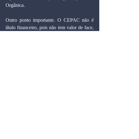
Orgânica.
Outro ponto importante. O CEPAC não é 
título financeiro, pois não tem valor de face, 
data de resgate ou vencimento. Não implica 
endividamento monetário. Portanto, não 
precisa de autorização do Banco Central 
para ser emitido. Serão negociados 
livremente no mercado, através das Bolsas 
de Commodities, o que garantirá ao título 
grande liquidez e transparência na formação 
de preços.
Outra grande vantagem dos CEPAC's: 
reduzir o excessivo poder de mercado dos 
proprietários de terrenos. Hoje, os lobbies 
pressionam por mudanças de zoneamento e 
recebem, gratuitamente, os benefícios daí 