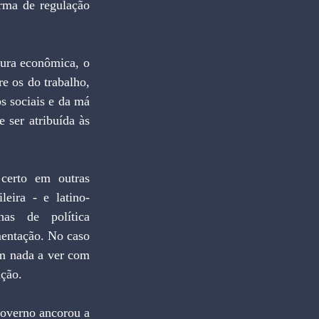
ma de regulação 
tura econômica, o 
e os do trabalho, 
s sociais e da má 
ser atribuída às 
certo em outras 
eira - e latino-
as de política 
entação. No caso 
m nada a ver com 
ação. 
governo ancorou a 