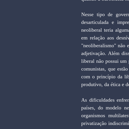
Nesse tipo de govern
desarticulada e impr
neoliberal teria algum
em relação aos desnív
"neoliberalismo" não e
adjetivação. Além dis
liberal não possui um 
comunistas, que estão
com o princípio da lib
produtivo, da ética e d
As dificuldades enfre
países, do modelo neo
organismos multilate
privatização indiscrim