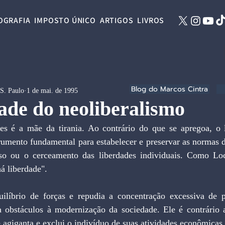
OGRAFIA
IMPOSTO ÚNICO
ARTIGOS
LIVROS
Blog do Marcos Cintra
 S. Paulo
1 de mai. de 1995
ade do neoliberalismo
es é a mãe da tirania. Ao contrário do que se apregoa, o l
rumento fundamental para estabelecer e preservar as normas d
so ou o cerceamento das liberdades individuais. Como Lock
á liberdade". 
uilíbrio de forças e repudia a concentração excessiva de p
a obstáculos à modernização da sociedade. Ele é contrário 
 agiganta e exclui o indivíduo de suas atividades econômicas 