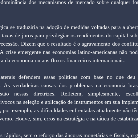
redominância dos mecanismos de mercado sobre qualquer for
gica se traduziria na adoção de medidas voltadas para a aber
taxas de juros para privilegiar os rendimentos do capital sobr
 recessão. Dizem que o resultado é o agravamento dos conflito
 A crise emergente nas economias latino-americanas não pode 
ra da economia ou aos fluxos financeiros internacionais. 
laterais defendem essas políticas com base no que deu 
As verdadeiras causas dos problemas na economia brasil
ão nessas diretrizes. Refletem, simplesmente, escolh
vocos na seleção e aplicação de instrumentos em sua implem
, por exemplo, as dificuldades enfrentadas atualmente não tê
erno. Houve, sim, erros na estratégia e na tática de estabiliz
s rápidos, sem o reforço das âncoras monetárias e fiscais, o 