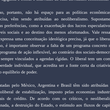
o, portanto, não há espaço para as políticas econômica
ecisa, vêm sendo atribuídas ao neoliberalismo. Supostamen
as preferências, como a exacerbação dos lucros especulativos
eis sociais e ao destino dos menos afortunados. Vale ressa
xpressa uma conceituação ideológica precisa, já que o libera
so, é importante observar a falta de um programa concreto n
programa de ação inflexível, ao contrário dos sociais-democrat
 sempre vinculados a agendas rígidas. O liberal tem um co
erdade individual, que acredita ser a fonte certa da criativi
o equilíbrio de poder.
ntadas pelo México, Argentina e Brasil têm sido atribuídas 
liberal de estabilização, imposto pelas economias industri
rais de crédito. De acordo com os críticos, o neoliberali
inada, a destruição do Estado, o estímulo aos fluxos de capit