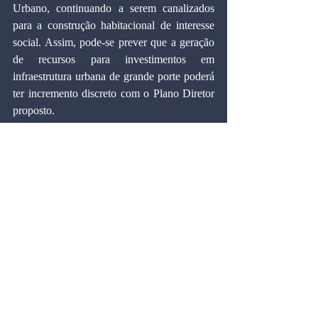
Urbano, continuando a serem canalizados 
para a construção habitacional de interesse 
social. Assim, pode-se prever que a geração 
de recursos para investimentos em 
infraestrutura urbana de grande porte poderá 
ter incremento discreto com o Plano Diretor 
proposto.
A pouca clareza redacional é percebida em 
vários incisos e parágrafos do texto, 
especialmente do artigo 12, que tornam 
incompreensíveis os critérios de definição e 
de distribuição lote a lote dos direitos 
adicionais de construção definidos nos 
perímetros adensáveis. Como será distribuída 
entre os lotes e glebas a disponibilidade 
potencial da área edificável em um dado 
perímetro? São questões essenciais, mas que 
tratadas até com descaso na proposta de 