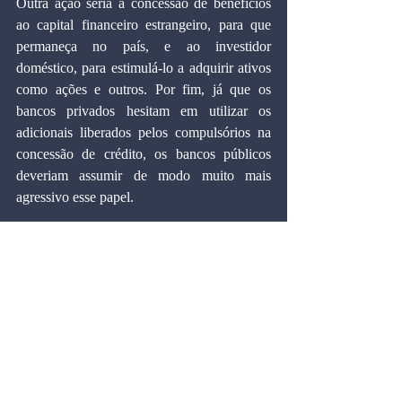
Outra ação seria a concessão de benefícios 
ao capital financeiro estrangeiro, para que 
permaneça no país, e ao investidor 
doméstico, para estimulá-lo a adquirir ativos 
como ações e outros. Por fim, já que os 
bancos privados hesitam em utilizar os 
adicionais liberados pelos compulsórios na 
concessão de crédito, os bancos públicos 
deveriam assumir de modo muito mais 
agressivo esse papel.
Trata-se de medidas emergenciais que se 
justificam frente ao cenário mundial de 
escassez de liquidez e perda da confiança e 
que, por isso mesmo, devem provocar uma 
forte recessão global ao longo de 2009. A 
adoção de tais medidas minimizaria o 
impacto da turbulência sobre a economia 
brasileira, preservando, com isso, a produção 