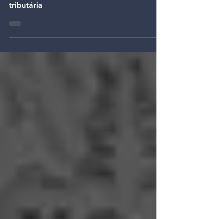
14 de dez. de 2008
A delonga na votação da reforma
tributária