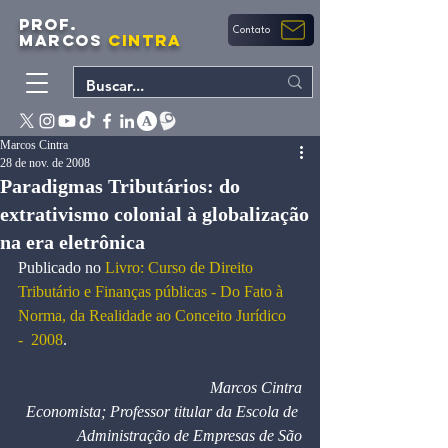
PROF.
Contato
MARCOS
CINTRA
Marcos Cintra
28 de nov. de 2008
Paradigmas Tributários: do
extrativismo colonial à globalização
na era eletrônica
Publicado no 
Livro: Curso de Direito 
Tributário e Finanças públicas
- Do Fato à 
Norma, da Realidade ao Conceito Jurídico 
-
2008
.
Marcos Cintra
Economista; Professor titular da Escola de 
Administração de Empresas de São