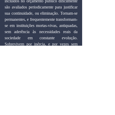
incluídos no orçamento público dificilmente 
são avaliados periodicamente para justificar 
sua continuidade, ou eliminação. Tornam-se 
permanentes, e frequentemente transformam-
se em instituições mortas-vivas, antiquadas, 
sem aderência às necessidades reais da 
sociedade em constante evolução. 
Sobrevivem por inércia, e por vezes sem 
objetivos a serem atingidos, porém sempre 
consumidoras de escassos recursos públicos.
Essa tradição orçamentária transforma 
qualquer atividade pública incluída no 
orçamento em um camaleão institucional, 
capaz de sobreviver sem chamar atenção 
mesmo que desprovida de razões que 
justifiquem a continuação de sua existência.
Conclusão