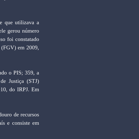
ele gerou número 
so foi constatado 
 (FGV) em 2009, 
e Justiça (STJ) 
010, do IRPJ. Em 
ís e consiste em 