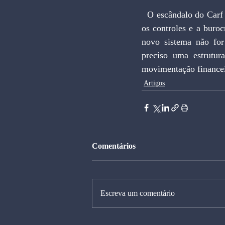
  O escândalo do Carf choca a todos. É preciso punir, mas isso não basta. De pouco valerá aumentar 
os controles e a buroc
novo sistema não for 
preciso uma estrutu
movimentação financeir
Artigos
Comentários
Escreva um comentário