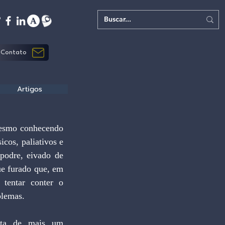
Contato
Artigos
os, paliativos e 
podre, eivado de 
ue furado que, em 
tentar conter o 
blemas.