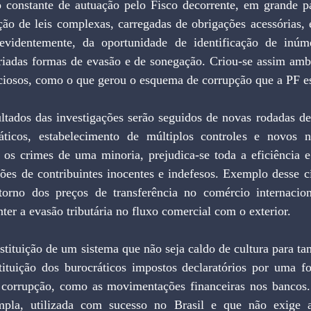
tação de leis complexas, carregadas de obrigações acessórias
evidentemente, da oportunidade de identificação de inúme
iadas formas de evasão e de sonegação. Criou-se assim ambien
nciosos, como o que gerou o esquema de corrupção que a PF es
áticos, estabelecimento de múltiplos controles e novos ní
r os crimes de uma minoria, prejudica-se toda a eficiência e
ões de contribuintes inocentes e indefesos. Exemplo desse cí
orno dos preços de transferência no comércio internacion
nter a evasão tributária no fluxo comercial com o exterior.
ituição dos burocráticos impostos declaratórios por uma f
corrupção, como as movimentações financeiras nos bancos.
mpla, utilizada com sucesso no Brasil e que não exige a 