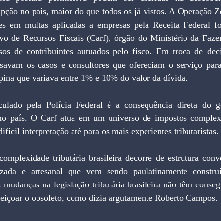
ção no país, maior do que todos os já vistos. A Operação Ze
es em multas aplicadas a empresas pela Receita Federal fo
vo de Recursos Fiscais (Carf), órgão do Ministério da Faze
rsos de contribuintes autuados pelo fisco. Em troca de deci
isavam os casos e consultores que ofereciam o serviço para 
pina que variava entre 1% e 10% do valor da dívida.
 no país. O Carf atua em um universo de impostos complexo
fícil interpretação até para os mais experientes tributaristas.
atizada e artesanal que vem sendo paulatinamente constru
 mudanças na legislação tributária brasileira não têm conseg
rfeiçoar o obsoleto, como dizia argutamente Roberto Campos.