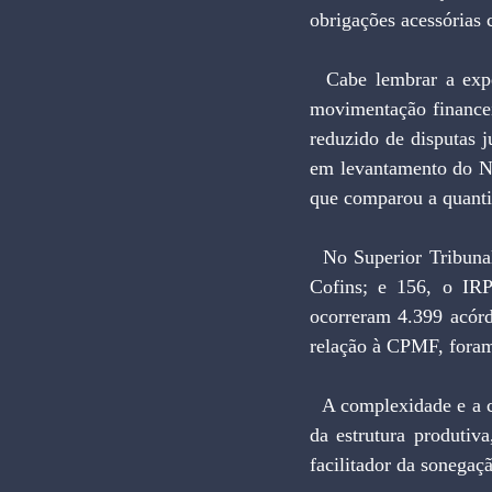
obrigações acessórias 
  Cabe lembrar a experiência simplificadora da CPMF, tributo extinto em 2008 e que utilizava a 
movimentação financei
reduzido de disputas j
em levantamento do N
que comparou a quantid
  No Superior Tribunal Federal (STF) ocorreram, por exemplo, 375 casos envolvendo o PIS; 359, a 
Cofins; e 156, o IRP
ocorreram 4.399 acórd
relação à CPMF, fora
  A complexidade e a consequente burocracia do sistema tributário nacional é sorvedouro de recursos 
da estrutura produtiva
facilitador da sonegaç