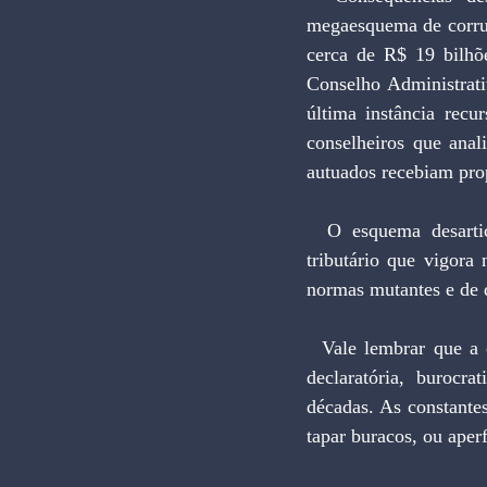
megaesquema de corrup
cerca de R$ 19 bilhõ
Conselho Administrati
última instância recu
conselheiros que anal
autuados recebiam pro
  O esquema desarticulado pela Polícia Federal é a consequência direta do gongórico sistema 
tributário que vigora
normas mutantes e de di
  Vale lembrar que a complexidade tributária brasileira decorre de estrutura convencional, arcaica, 
declaratória, burocr
décadas. As constantes
tapar buracos, ou ape