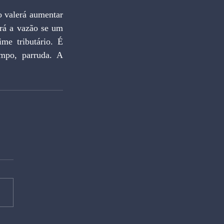
ará a vazão se um 
me tributário. É 
mpo, parruda. A 