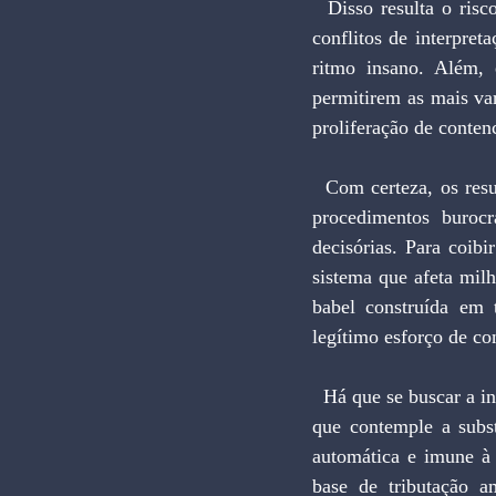
  Disso resulta o risco constante de autuação pelo Fisco decorrente, em grande parte, de possíveis 
conflitos de interpre
ritmo insano. Além, 
permitirem as mais var
proliferação de conte
  Com certeza, os resultados das investigações serão seguidos de novas rodadas de controles, novos 
procedimentos burocr
decisórias. Para coibi
sistema que afeta milh
babel construída em t
legítimo esforço de co
  Há que se buscar a instituição de um sistema que não seja caldo de cultura para tantos desmandos, e 
que contemple a subst
automática e imune à 
base de tributação a