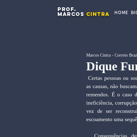
PROF.
HOME
BI
MARCOS
CINTRA
Marcos Cintra - Correio Braz
Dique Fu
 Certas pessoas ou sociedades sofrem passivamente as mais terríveis agruras e, mesmo conhecendo 
as causas, não buscam
remendos. É o caso do
ineficiência, corrupçã
vez de ser reconstru
escoamento uma sequênc
  Consequências dessa postura permissiva podem ser aferidas na descoberta de mais um 