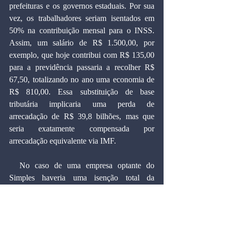
prefeituras e os governos estaduais. Por sua 
vez, os trabalhadores seriam isentados em 
50% na contribuição mensal para o INSS. 
Assim, um salário de R$ 1.500,00, por 
exemplo, que hoje contribui com R$ 135,00 
para a previdência passaria a recolher R$ 
67,50, totalizando no ano uma economia de 
R$ 810,00. Essa substituição de base 
tributária implicaria uma perda de 
arrecadação de R$ 39,8 bilhões, mas que 
seria exatamente compensada por 
arrecadação equivalente via IMF.
  No caso de uma empresa optante do 
Simples haveria uma isenção total da 
contribuição previdenciária, o que faria a 
alíquota do Simples para o comércio, por 
exemplo, cair de no mínimo 4% e no 
máximo 11,61% para 1,25% e 7,01%, 