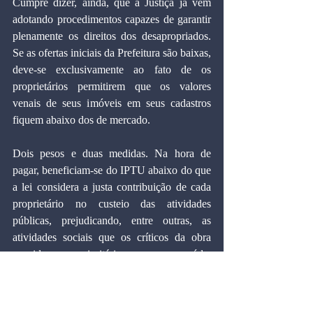
Cumpre dizer, ainda, que a Justiça já vem 
adotando procedimentos capazes de garantir 
plenamente os direitos dos desapropriados. 
Se as ofertas iniciais da Prefeitura são baixas, 
deve-se exclusivamente ao fato de os 
proprietários permitirem que os valores 
venais de seus imóveis em seus cadastros 
fiquem abaixo dos de mercado.
Dois pesos e duas medidas. Na hora de 
pagar, beneficiam-se do IPTU abaixo do que 
a lei considera a justa contribuição de cada 
proprietário no custeio das atividades 
públicas, prejudicando, entre outras, as 
atividades sociais que os críticos da obra 
consideram prioritárias, como saúde, 
saneamento e habitação. Mas reclamam 
deste mesmo valor venal quando se trata de 
receber. Ora, o único critério objetivo de 