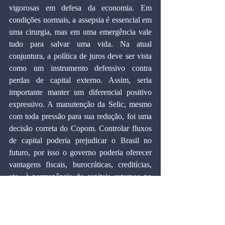
vigorosas em defesa da economia. Em 
condições normais, a assepsia é essencial em 
uma cirurgia, mas em uma emergência vale 
tudo para salvar uma vida. Na atual 
conjuntura, a política de juros deve ser vista 
como um instrumento defensivo contra 
perdas de capital externo. Assim, seria 
importante manter um diferencial positivo 
expressivo. A manutenção da Selic, mesmo 
com toda pressão para sua redução, foi uma 
decisão correta do Copom. Controlar fluxos 
de capital poderia prejudicar o Brasil no 
futuro, por isso o governo poderia oferecer 
vantagens fiscais, burocráticas, creditícias, 
etc., à permanência de capitais externos no 
país. Paralelamente, deveria oferecer 
incentivos fiscais aos investidores internos, 
incentivando-os a adquirir ações e outros 
ativos que em sua maioria são sólidos e estão 