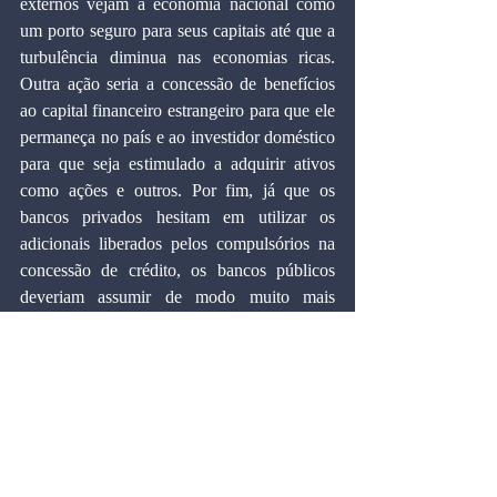
externos vejam a economia nacional como 
um porto seguro para seus capitais até que a 
turbulência diminua nas economias ricas. 
Outra ação seria a concessão de benefícios 
ao capital financeiro estrangeiro para que ele 
permaneça no país e ao investidor doméstico 
para que seja estimulado a adquirir ativos 
como ações e outros. Por fim, já que os 
bancos privados hesitam em utilizar os 
adicionais liberados pelos compulsórios na 
concessão de crédito, os bancos públicos 
deveriam assumir de modo muito mais 
agressivo esse papel.
São medidas emergenciais que se justificam 
frente ao cenário mundial de escassez de 
liquidez e perda da confiança e que devem 
provocar uma forte recessão global ao longo 
de 2009. Elas minimizariam o impacto da 