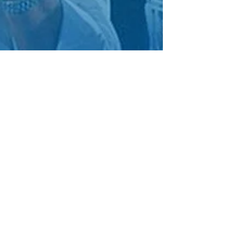
12 de ago. de 2022
Soraya Thronicke e Marcos Cintra pelo
Brasil!