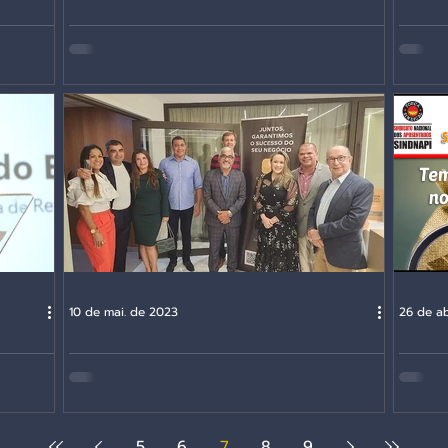
?
Live: Reforma Tributária
Palest
Infraconstitucional: Uma Alternativa
Viável?
10 de mai. de 2023
26 de a
Palestra: Seac-BA
Live: 
5
6
7
8
9