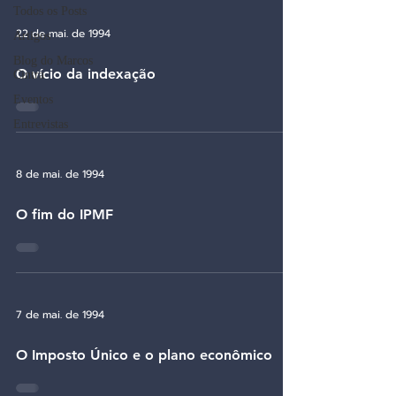
Todos os Posts
22 de mai. de 1994
Artigos
Blog do Marcos
O vício da indexação
Cintra
Eventos
Entrevistas
8 de mai. de 1994
O fim do IPMF
7 de mai. de 1994
O Imposto Único e o plano econômico